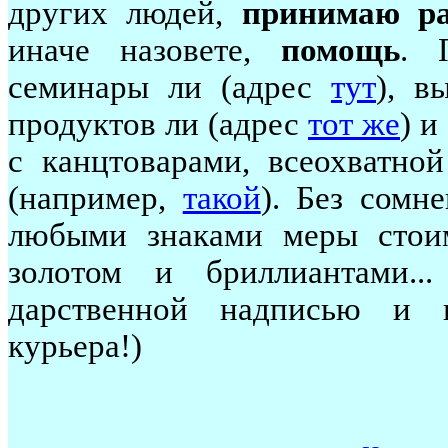
других людей,
принимаю р
иначе назовете,
помощь
. 
семинары ли (адрес
тут
), в
продуктов ли (адрес
тот же
) и
с канцтоварами, всеохватно
(например,
такой
). Без сомн
любыми знаками меры стои
золотом и бриллиантами..
дарственной надписью и 
курьера!)