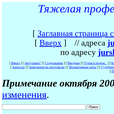
Тяжелая профес
[
Заглавная страница 
[
Вверх
]
// адреса
j
по адресу
jurs
[
Вверх
]
[
Актуально!
]
[
Содержание
]
[
Вводная
]
[
О чем и почем...
]
[
К
[
Запросы
]
[
Замечания на протоколы
]
[
Нормативные акты
]
[
Судебны
[
П
Примечание октября 200
изменения
.