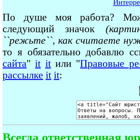
Интерре
По душе моя работа? Мож
следующий значок
(карт
``режьте``, как считаете ну
то я обязательно добавлю с
сайта
"
it
it
или "
Правовые ре
рассылке
it
it
:
Всегда ответственная ю