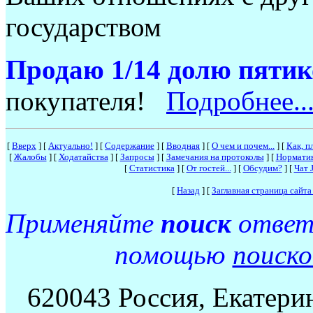
государством
Продаю 1/14 долю пяти
покупателя!
Подробнее..
[
Вверх
]
[
Актуально!
]
[
Содержание
]
[
Вводная
]
[
О чем и почем...
]
[
Как, п
[
Жалобы
]
[
Ходатайства
]
[
Запросы
]
[
Замечания на протоколы
]
[
Нормати
[
Статистика
]
[
От гостей...
]
[
Обсудим?
]
[
Чат J
[
Назад
]
[
Заглавная страница сайт
Применяйте
поиск
ответо
помощью
поиск
620043 Россия, Екатерин