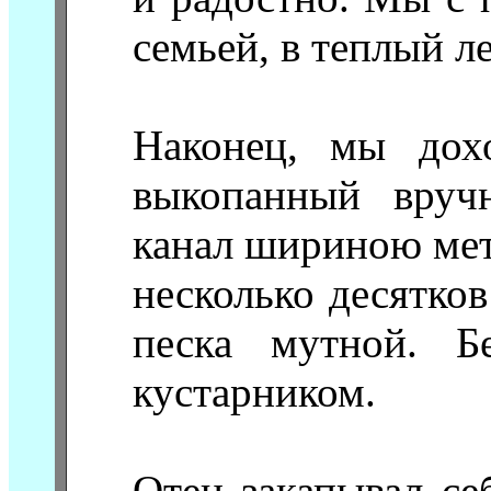
семьей, в теплый л
Наконец, мы дох
выкопанный вруч
канал шириною мет
несколько десятко
песка мутной. Б
кустарником.
Отец закапывал се