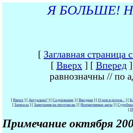
Я БОЛЬШЕ! 
[
Заглавная страница 
[
Вверх
]
[
Вперед
]
равнозначны // по 
[
Вверх
]
[
Актуально!
]
[
Содержание
]
[
Вводная
]
[
О чем и почем...
]
[
К
[
Запросы
]
[
Замечания на протоколы
]
[
Нормативные акты
]
[
Судебны
[
П
Примечание октября 200