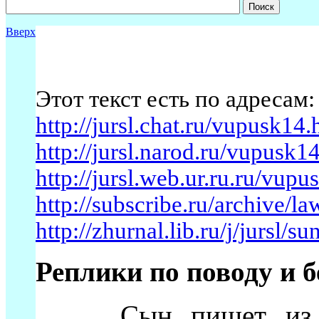
Вверх
Этот текст есть по адресам:
http://jursl.chat.ru/vupusk14
http://jursl.narod.ru/vupusk
http://jursl.web.ur.ru.ru/vup
http://subscribe.ru/archive/
http://zhurnal.lib.ru/j/jursl/su
Реплики по поводу и бе
Сын пишет из ар