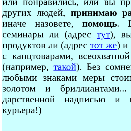
или понравились, или вы пр
других людей,
принимаю р
иначе назовете,
помощь
. 
семинары ли (адрес
тут
), в
продуктов ли (адрес
тот же
) и
с канцтоварами, всеохватно
(например,
такой
). Без сомн
любыми знаками меры стои
золотом и бриллиантами..
дарственной надписью и 
курьера!)