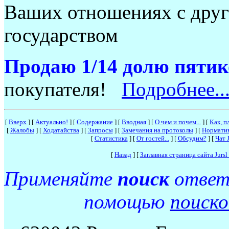
Ваших отношениях с друг
государством
Продаю 1/14 долю пяти
покупателя!
Подробнее..
[
Вверх
]
[
Актуально!
]
[
Содержание
]
[
Вводная
]
[
О чем и почем...
]
[
Как, п
[
Жалобы
]
[
Ходатайства
]
[
Запросы
]
[
Замечания на протоколы
]
[
Нормати
[
Статистика
]
[
От гостей...
]
[
Обсудим?
]
[
Чат J
[
Назад
]
[
Заглавная страница сайта Jur
Применяйте
поиск
ответо
помощью
поиск