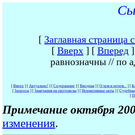
Сы
[
Заглавная страница 
[
Вверх
]
[
Вперед
]
равнозначны // по 
[
Вверх
]
[
Актуально!
]
[
Содержание
]
[
Вводная
]
[
О чем и почем...
]
[
К
[
Запросы
]
[
Замечания на протоколы
]
[
Нормативные акты
]
[
Судебны
[
П
Примечание октября 200
изменения
.