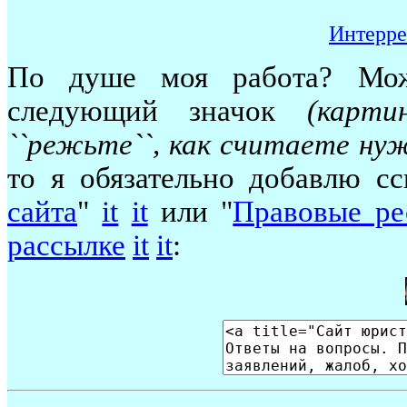
Интерре
По душе моя работа? Мож
следующий значок
(карт
``режьте``, как считаете ну
то я обязательно добавлю с
сайта
"
it
it
или "
Правовые ре
рассылке
it
it
: