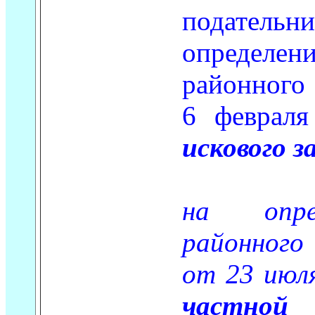
подательн
определ
районного 
6 февраля
искового з
на опред
районного
от 23 июл
частн