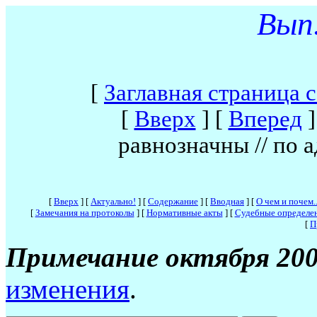
Вып.
[
Заглавная страница 
[
Вверх
]
[
Вперед
]
равнозначны // по 
[
Вверх
]
[
Актуально!
]
[
Содержание
]
[
Вводная
]
[
О чем и почем..
[
Замечания на протоколы
]
[
Нормативные акты
]
[
Судебные определе
[
П
Примечание октября 200
изменения
.