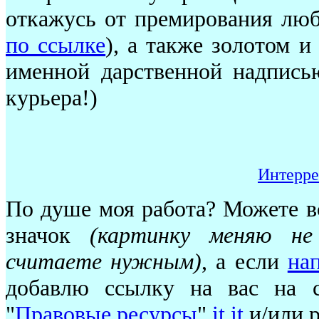
откажусь от премирования лю
по ссылке
), а также золотом и
именной дарственной надпись
курьера!)
Интерре
По душе моя работа? Можете в
значок
(картинку меняю не 
считаете нужным)
, а если
на
добавлю ссылку на вас на с
"
Правовые ресурсы
"
it
it
и/или р