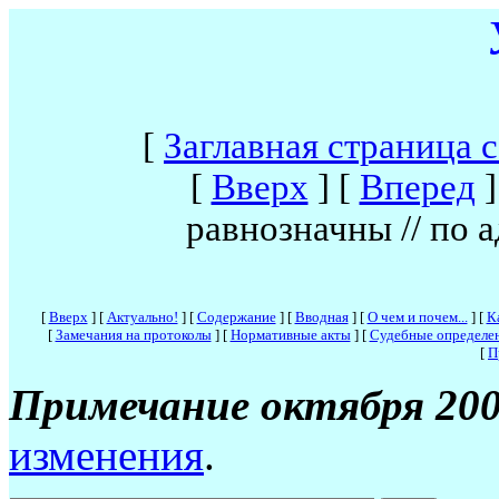
[
Заглавная страница 
[
Вверх
]
[
Вперед
]
равнозначны // по 
[
Вверх
]
[
Актуально!
]
[
Содержание
]
[
Вводная
]
[
О чем и почем...
]
[
К
[
Замечания на протоколы
]
[
Нормативные акты
]
[
Судебные определе
[
П
Примечание октября 200
изменения
.