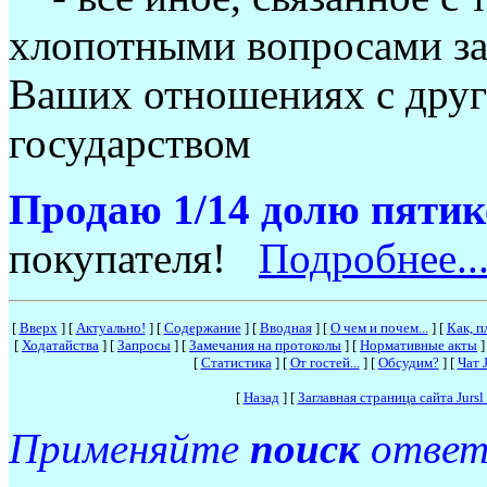
хлопотными вопросами зак
Ваших отношениях с друг
государством
Продаю 1/14 долю пяти
покупателя!
Подробнее..
[
Вверх
]
[
Актуально!
]
[
Содержание
]
[
Вводная
]
[
О чем и почем...
]
[
Как, п
[
Ходатайства
]
[
Запросы
]
[
Замечания на протоколы
]
[
Нормативные акты
]
[
Статистика
]
[
От гостей...
]
[
Обсудим?
]
[
Чат J
[
Назад
]
[
Заглавная страница сайта Jur
Применяйте
поиск
ответо