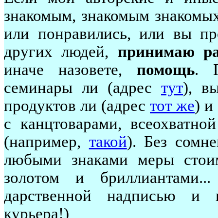
знакомым, знакомым знакомых.
или понравились, или вы пр
других людей,
принимаю р
иначе назовете,
помощь
. 
семинары ли (адрес
тут
), в
продуктов ли (адрес
тот же
) и
с канцтоварами, всеохватно
(например,
такой
). Без сомн
любыми знаками меры стои
золотом и бриллиантами..
дарственной надписью и 
курьера!)