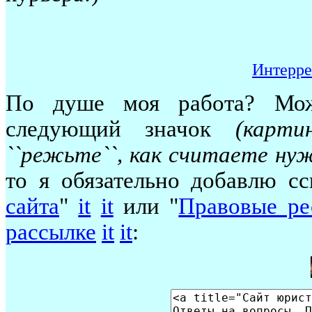
Интерре
По душе моя работа? Мож
следующий значок
(карт
``режьте``, как считаете ну
то я обязательно добавлю с
сайта
"
it
it
или "
Правовые ре
рассылке
it
it
: